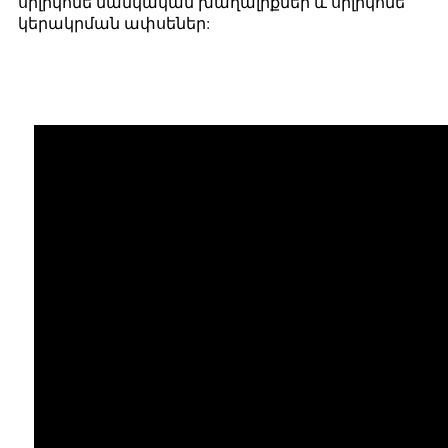
սիլիկոնե մանկական խաղալիքներ և սիլիկոնե
կերակրման ափսեներ: