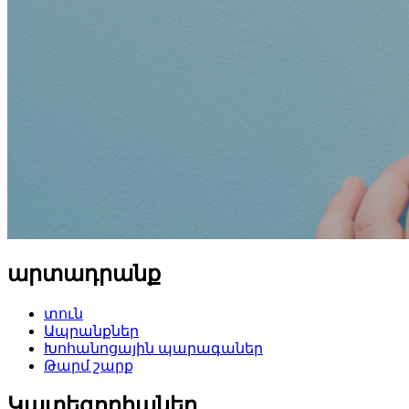
արտադրանք
տուն
Ապրանքներ
Խոհանոցային պարագաներ
Թարմ շարք
Կատեգորիաներ