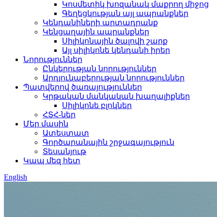
Կոսմետիկ խոզանակ մաքրող միջոց
Գեղեցկության այլ ապրանքներ
Կենդանիների արտադրանք
Կենցաղային ապրանքներ
Սիլիկոնային ծալովի շարք
Այլ սիլիկոնե կենդանի իրեր
Նորություններ
Ընկերության նորություններ
Արդյունաբերության նորություններ
Պատվերով ծառայություններ
Կրթական մանկական խաղալիքներ
Սիլիկոնե բլոկներ
ՀՏՀ-ներ
Մեր մասին
Ատեստատ
Գործարանային շրջագայություն
Տեսանյութ
Կապ մեզ հետ
English