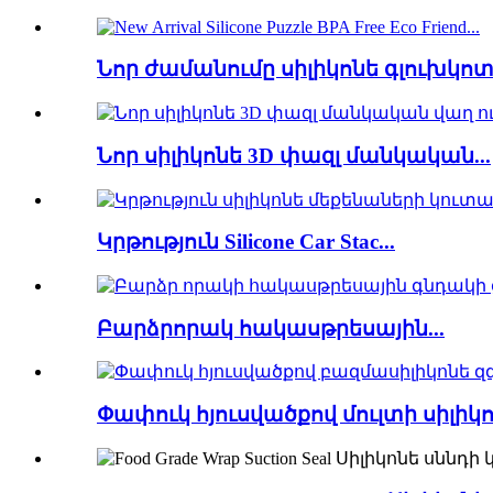
Նոր ժամանումը սիլիկոնե գլուխկոտր
Նոր սիլիկոնե 3D փազլ մանկական...
Կրթություն Silicone Car Stac...
Բարձրորակ հակասթրեսային...
Փափուկ հյուսվածքով մուլտի սիլիկոն