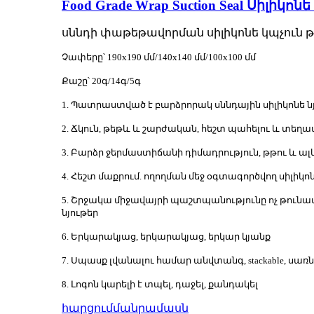
Food Grade Wrap Suction Seal Սիլիկոն
սննդի փաթեթավորման սիլիկոնե կպչուն
Չափերը՝ 190x190 մմ/140x140 մմ/100x100 մմ
Քաշը՝ 20գ/14գ/5գ
1. Պատրաստված է բարձրորակ սննդային սիլիկոնե ն
2. Ճկուն, թեթև և շարժական, հեշտ պահելու և տեղ
3. Բարձր ջերմաստիճանի դիմադրություն, թթու և ալ
4. Հեշտ մաքրում. ողողման մեջ օգտագործվող սիլիկ
5. Շրջակա միջավայրի պաշտպանությունը ոչ թուն
նյութեր
6. Երկարակյաց, երկարակյաց, երկար կյանք
7. Սպասք լվանալու համար անվտանգ, stackable, ս
8. Լոգոն կարելի է տպել, դաջել, քանդակել
հարցում
մանրամասն