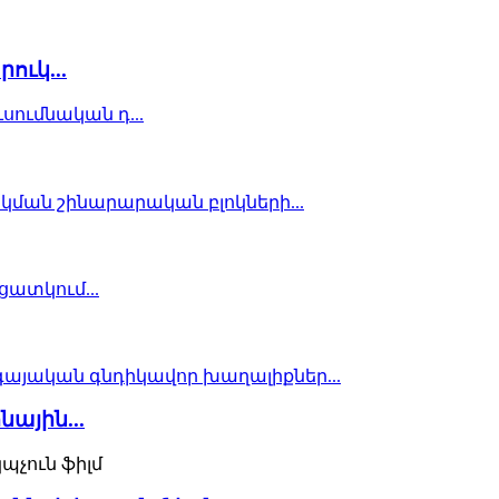
ուկ...
ային...